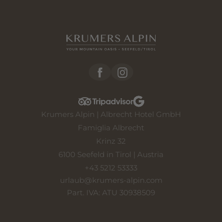
Nome
Cognome*
E-mail*
Consenso marketing*
*campi obbligatori
Krumers Alpin | Albrecht Hotel GmbH
Famiglia Albrecht
Invia
Krinz 32
6100 Seefeld in Tirol | Austria
+43 5212 53333
urlaub@
krumers-alpin.
com
Part. IVA: ATU 30938509