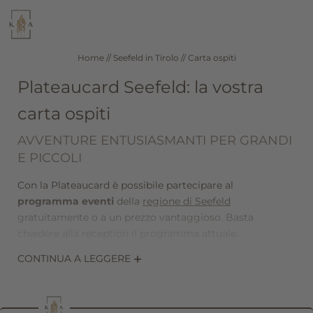
WELLNESS
RISTORANTE
Home
//
Seefeld in Tirolo
//
Carta ospiti
Plateaucard Seefeld: la vostra
SEEFELD IN TIROLO
CAMERE E PREZZI
carta ospiti
AVVENTURE ENTUSIASMANTI PER GRANDI
DE
IT
EN
E PICCOLI
Hotel
Con la Plateaucard è possibile partecipare al
programma eventi
della
regione di Seefeld
gratuitamente o a un prezzo vantaggioso. Basta
Wellness
chiedere alla reception il programma attuale.
CONTINUA A LEGGERE
La carta ospiti è valida anche come
biglietto gratuito
Camere e offerte
per il
trasporto pubblico regionale
per tutta la durata
del soggiorno.