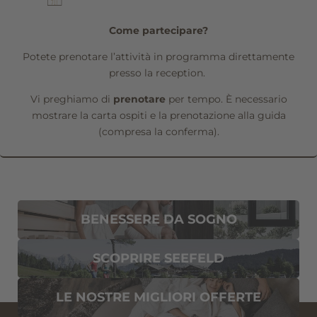
Seefeld in Tirolo
Riceverete la Plateaucard Seefeld su richiesta dopo il
check-in alla reception!
Come partecipare?
Inverno
Potete prenotare l’attività in programma direttamente
Estate
presso la reception.
Attrazioni
Vi preghiamo di
prenotare
per tempo. È necessario
mostrare la carta ospiti e la prenotazione alla guida
Carta ospiti
(compresa la conferma).
Buoni regalo
BENESSERE DA SOGNO
Registrazione alla newsletter
SCOPRIRE SEEFELD
Titolo
LE NOSTRE MIGLIORI OFFERTE
Famiglia
Signor
Signora