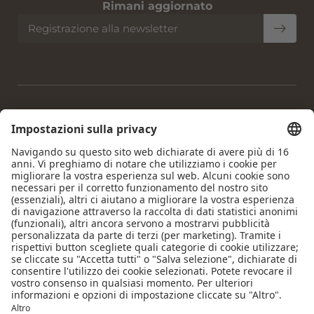
Rimani aggiornato
Registrazione alla newsletter
Home
|
Note legali
|
Privacy policy
|
Impostazioni privacy
|
Accessibilità
|
Mappa del sito
|
© 2026 Krumers Alpin |
Albrecht Hotel GmbH
Pagine interessanti:
Hotel Seefeld
|
Family Hotel Seefeld
|
Hotel Seefeld Mezza
Pensione
|
Hotel per Cani Tirolo
|
Hotel Wellness Seefeld
|
Day Spa Seefeld
|
Vacanze a Seefeld
|
Vacanze a Seefeld