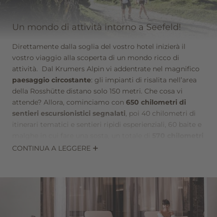
Registrazione alla newsletter
Un mondo di attività intorno a Seefeld!
Titolo
Direttamente dalla soglia del vostro hotel inizierà il
Famiglia
Signor
Signora
vostro viaggio alla scoperta di un mondo ricco di
attività. Dal Krumers Alpin vi addentrate nel magnifico
paesaggio circostante
: gli impianti di risalita nell’area
Nome
Cognome*
della Rosshütte distano solo 150 metri. Che cosa vi
attende? Allora, cominciamo con
650 chilometri di
sentieri escursionistici segnalati
, poi 40 chilometri di
E-mail*
itinerari tematici e sentieri ripidi esperienziali, 60 baite e
malghe in cui fare una sosta, un totale di
570 chilometri
di percorsi ciclistici, sia per e-bike sia per mountain
CONTINUA A LEGGERE
Consenso marketing*
bike
, 30 sentieri segnalati per la corsa e il nordic
walking, due campi da golf, una pista per skiroll di 3,6
*campi obbligatori
chilometri nell’impianto per biathlon estivo e molto
altro ancora. E queste erano soltanto le attività estive!
Invia
In inverno, attorno al nostro hotel a Seefeld a 4 stelle vi
attendono 271 chilometri di piste per lo sci di fondo, 37