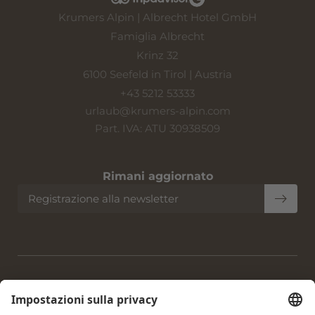
Krumers Alpin | Albrecht Hotel GmbH
Famiglia Albrecht
Krinz 32
6100 Seefeld in Tirol | Austria
+43 5212 53333
urlaub@
krumers-alpin.
com
Part. IVA: ATU 30938509
Rimani aggiornato
Registrazione alla newsletter
Home
|
Note legali
|
Privacy policy
|
Impostazioni privacy
|
Accessibilità
|
Mappa del sito
|
© 2026 Krumers Alpin |