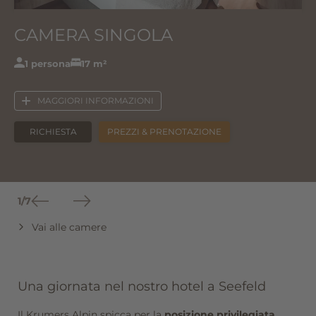
CAMERA SINGOLA
1 persona
17 m²
MAGGIORI INFORMAZIONI
RICHIESTA
PREZZI & PRENOTAZIONE
1
/
7
Vai alle camere
Una giornata nel nostro hotel a Seefeld
Il Krumers Alpin spicca per la
posizione privilegiata