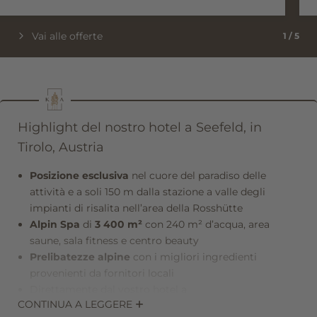
Vai alle offerte
1
/
5
Highlight del nostro hotel a Seefeld, in
Tirolo, Austria
Posizione esclusiva
nel cuore del paradiso delle
attività e a soli 150 m dalla stazione a valle degli
impianti di risalita nell’area della Rosshütte
Alpin Spa
di
3 400 m²
con 240 m² d’acqua, area
saune, sala fitness e centro beauty
Prelibatezze alpine
con i migliori ingredienti
provenienti da fornitori locali
Direttamente dal vostro hotel a
CONTINUA A LEGGERE
Seefeld: escursioni, golf, sci, corsa, mountain bike e