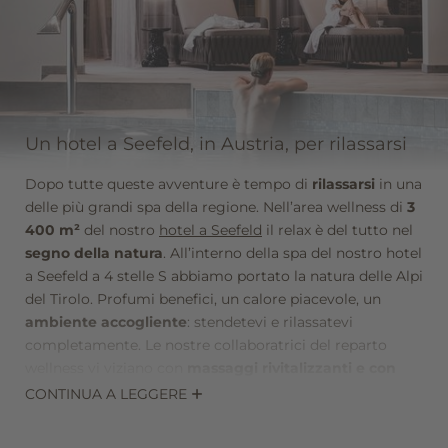
chilometri di piste assolate per lo sci e lo snowboard,
l’impianto per biathlon più moderno d’Europa
dotato
di 30 poligono di tiro, 142 chilometri di sentieri innevati
per le vostre escursioni invernali, numerose
piste per lo
slittino, piste di pattinaggio
e molto altro. Il Krumers
Alpin, il vostro hotel a Seefeld, è il re di tutti gli hotel
Un hotel a Seefeld, in Austria, per rilassarsi
alpini!
Dopo tutte queste avventure è tempo di
rilassarsi
in una
SCOPRI DI PIÙ
delle più grandi spa della regione. Nell’area wellness di
3
400 m²
del nostro
hotel a Seefeld
il relax è del tutto nel
segno della natura
. All’interno della spa del nostro hotel
a Seefeld a 4 stelle S abbiamo portato la natura delle Alpi
del Tirolo. Profumi benefici, un calore piacevole, un
ambiente accogliente
: stendetevi e rilassatevi
completamente. Le nostre collaboratrici del reparto
wellness vi viziano con
massaggi rivitalizzanti e con
trattamenti rilassanti
, adatti alle vostre esigenze
CONTINUA A LEGGERE
individuali. Qui vi attendono, inoltre, una
piscina indoor
con vasca outdoor
collegata, un bagno turco alle erbe