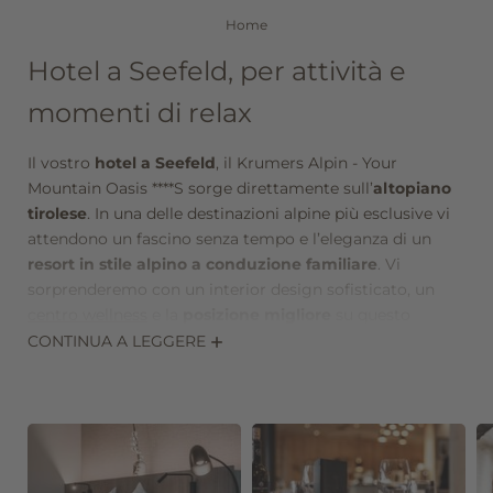
Home
Hotel a Seefeld, per attività e
momenti di relax
Il vostro
hotel a Seefeld
, il Krumers Alpin - Your
Mountain Oasis ****S sorge direttamente sull’
altopiano
tirolese
. In una delle destinazioni alpine più esclusive vi
attendono un fascino senza tempo e l’eleganza di un
resort in stile alpino a conduzione familiare
. Vi
sorprenderemo con un interior design sofisticato, un
centro wellness
e la
posizione migliore
su questo
altopiano soleggiato, famoso in tutto il mondo.
CONTINUA A LEGGERE
Il Krumers Alpin, il vostro hotel a Seefeld in Tirolo, in
Austria, non è solamente un hotel benessere in Tirolo
particolarmente esclusivo, ma anche un
hotel per
sportivi
, poiché è il
punto di partenza ideale
per tutte
le attività outdoor e il rifugio ideale per le vostre