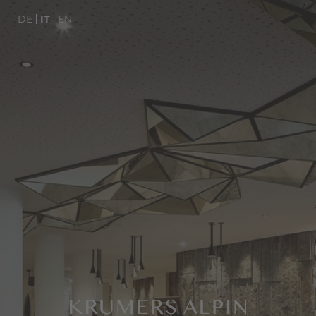
DE
IT
EN
WELLNESS
RISTORANTE
SEEFELD IN TIROLO
CAMERE E PREZZI
DE
IT
EN
Hotel
Wellness
Camere e offerte