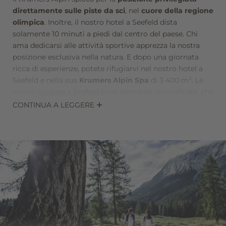
direttamente sulle piste da sci
, nel
cuore della regione
olimpica
. Inoltre, il nostro hotel a Seefeld dista
solamente 10 minuti a piedi dal centro del paese. Chi
ama dedicarsi alle attività sportive apprezza la nostra
posizione esclusiva nella natura. E dopo una giornata
ricca di esperienze, potete rifugiarvi nel nostro hotel a
Seefeld e nella sua
Krumers Alpin Spa
di 3 400 m². Le
vostre
vacanze a Seefeld
sono talmente diversificate, che
in nessun altro luogo, come nel nostro hotel a Seefeld,
CONTINUA A LEGGERE
apprezzerete la vicinanza alla natura e la possibilità di
dedicarvi al relax.
Il team del Krumers Alpin è lieto di darvi
consigli e
dritte mirate
, allo scopo di rendere il vostro soggiorno,
in uno dei migliori hotel di Seefeld in Austria,
semplicemente indimenticabile.