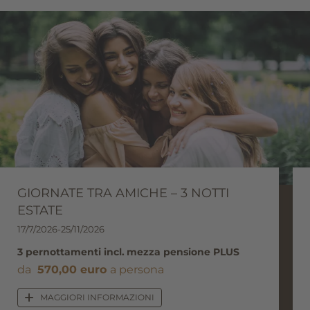
alpine, una sauna finlandese, un “frigidario”, un tepidario,
una
sala fitness
, così come un prato per sdraiarsi in
estate, il Bistro e molto altro ancora!
GIORNATE TRA AMICHE – 3 NOTTI
ESTATE
17/7/2026-25/11/2026
3 pernottamenti
incl.
mezza pensione PLUS
da
570,00 euro
a persona
MAGGIORI INFORMAZIONI