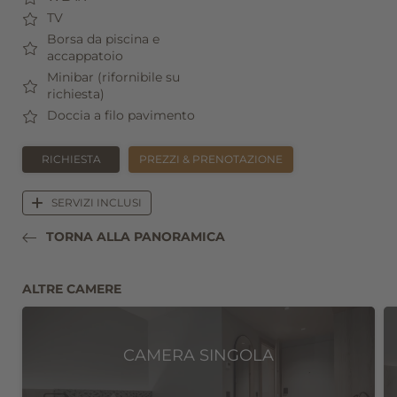
TV
Borsa da piscina e
accappatoio
Minibar (rifornibile su
richiesta)
Doccia a filo pavimento
RICHIESTA
PREZZI & PRENOTAZIONE
SERVIZI INCLUSI
TORNA ALLA PANORAMICA
Registrazione alla newsletter
ALTRE CAMERE
Titolo
Famiglia
Signor
Signora
CAMERA SINGOLA
Nome
Cognome*