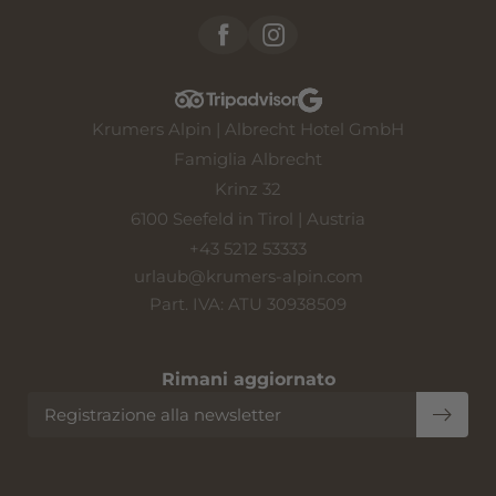
Krumers Alpin | Albrecht Hotel GmbH
Famiglia Albrecht
Krinz 32
6100 Seefeld in Tirol | Austria
+43 5212 53333
urlaub@
krumers-alpin.
com
Part. IVA: ATU 30938509
Rimani aggiornato
Registrazione alla newsletter