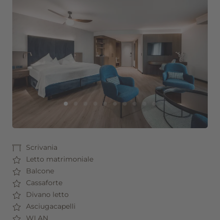
Offerte
Servizi inclusi
Richiesta
Prenotazione
Seefeld in Tirolo
Buoni regalo
Scrivania
Letto matrimoniale
Balcone
Cassaforte
Divano letto
Asciugacapelli
WLAN