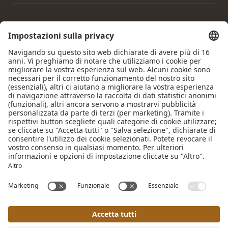
Home
|
Note legali
|
Privacy policy
|
Impostazioni privacy
|
Accessibilità
|
Mappa del sito
|
© 2026 Krumers Alpin |
Albrecht Hotel GmbH
Pagine interessanti:
Hotel Seefeld
|
Family Hotel Seefeld
|
Hotel Seefeld Mezza
Pensione
|
Hotel per Cani Tirolo
|
Hotel Wellness Seefeld
|
Day Spa Seefeld
|
Vacanze a Seefeld
|
Vacanze a Seefeld