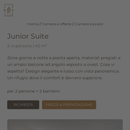
WELLNESS
RISTORANTE
Home
//
Camere e offerte
//
Camere e prezzi
Junior Suite
SEEFELD IN TIROLO
CAMERE E PREZZI
2–4 persone
|
40 m²
Zona giorno e notte a pianta aperta, materiali pregiati e
DE
IT
EN
un ampio balcone ad angolo esposto a ovest. Cosa vi
aspetta? Design elegante e lusso con vista panoramica.
Hotel
Un rifugio dove il comfort è davvero superiore.
per 2 persone + 2 bambini
Wellness
RICHIESTA
PREZZI & PRENOTAZIONE
Camere e offerte
Camere e prezzi