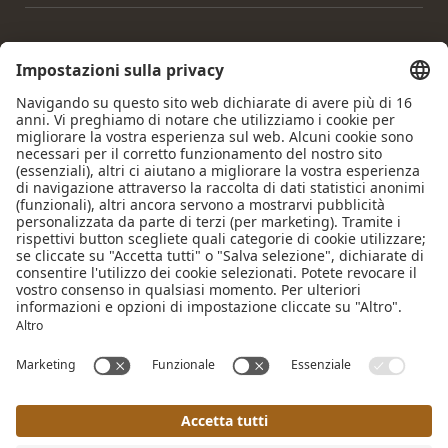
Home
|
Note legali
|
Privacy policy
|
Impostazioni privacy
|
Accessibilità
|
Mappa del sito
|
© 2026 Krumers Alpin |
Albrecht Hotel GmbH
Pagine interessanti:
Hotel Seefeld
|
Family Hotel Seefeld
|
Hotel Seefeld Mezza
Pensione
|
Hotel per Cani Tirolo
|
Hotel Wellness Seefeld
|
Day Spa Seefeld
|
Vacanze a Seefeld
|
Vacanze a Seefeld