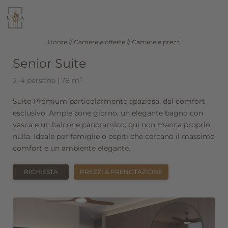
WELLNESS
RISTORANTE
Home
//
Camere e offerte
//
Camere e prezzi
Senior Suite
SEEFELD IN TIROLO
CAMERE E PREZZI
2–4 persone
|
78 m²
Suite Premium particolarmente spaziosa, dal comfort
DE
IT
EN
esclusivo. Ampie zone giorno, un elegante bagno con
vasca e un balcone panoramico: qui non manca proprio
Hotel
nulla. Ideale per famiglie o ospiti che cercano il massimo
comfort e un ambiente elegante.
Wellness
RICHIESTA
PREZZI & PRENOTAZIONE
Camere e offerte
Camere e prezzi