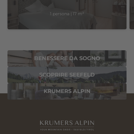
1 persona
|
17 m²
E-mail*
Consenso marketing*
*campi obbligatori
BENESSERE DA SOGNO
Invia
SCOPRIRE SEEFELD
KRUMERS ALPIN