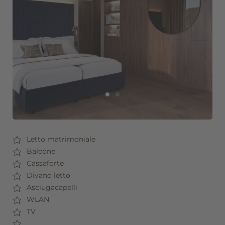
Offerte
Servizi inclusi
Richiesta
Prenotazione
Seefeld in Tirolo
Buoni regalo
Letto matrimoniale
Balcone
Cassaforte
Divano letto
Asciugacapelli
WLAN
TV