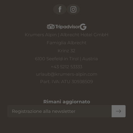
Krumers Alpin | Albrecht Hotel GmbH
Famiglia Albrecht
Krinz 32
6100 Seefeld in Tirol | Austria
+43 5212 53333
urlaub@
krumers-alpin.
com
Part. IVA: ATU 30938509
Rimani aggiornato
Registrazione alla newsletter