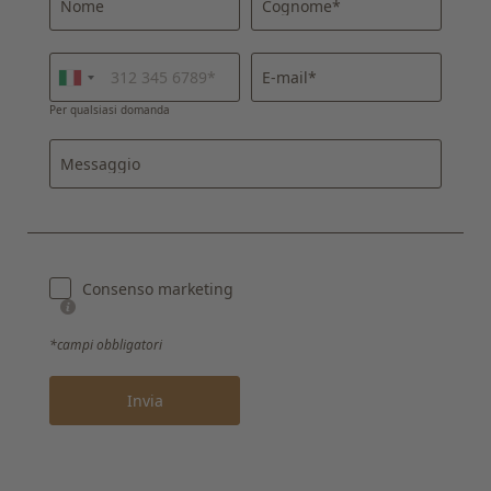
Nome
Cognome*
E-mail*
Per qualsiasi domanda
Messaggio
Registrazione alla newsletter
Consenso marketing
Titolo
Famiglia
Signor
Signora
*campi obbligatori
Invia
Nome
Cognome*
E-mail*