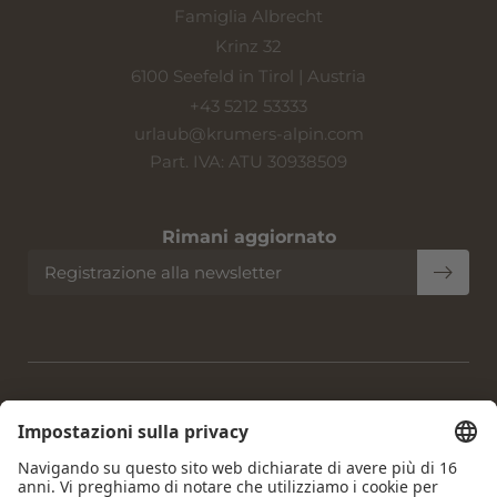
Famiglia Albrecht
Krinz 32
6100 Seefeld in Tirol | Austria
+43 5212 53333
urlaub@
krumers-alpin.
com
Part. IVA: ATU 30938509
Rimani aggiornato
Registrazione alla newsletter
Home
|
Note legali
|
Privacy policy
|
Impostazioni privacy
|
Accessibilità
|
Mappa del sito
|
© 2026 Krumers Alpin |
Albrecht Hotel GmbH
Pagine interessanti: