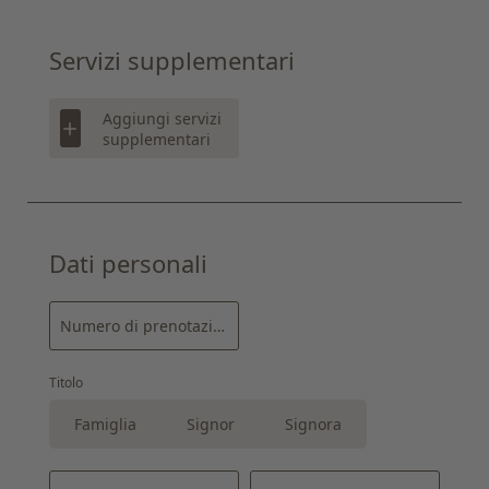
Sala fitness
Richieste
Servizi supplementari
Camere e offerte
Aggiungi servizi
supplementari
Seefeld in Tirolo
Buoni regalo
Dati personali
Numero di prenotazione
Titolo
Famiglia
Signor
Signora