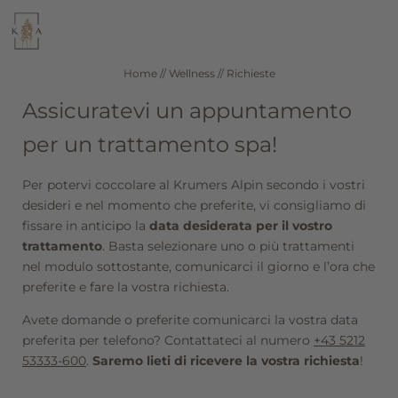
WELLNESS
RISTORANTE
Home
//
Wellness
//
Richieste
Assicuratevi un appuntamento
SEEFELD IN TIROLO
CAMERE E PREZZI
per un trattamento spa!
Per potervi coccolare al Krumers Alpin secondo i vostri
DE
IT
EN
desideri e nel momento che preferite, vi consigliamo di
fissare in anticipo la
data desiderata per il vostro
Hotel
trattamento
. Basta selezionare uno o più trattamenti
nel modulo sottostante, comunicarci il giorno e l’ora che
Wellness
preferite e fare la vostra richiesta.
Avete domande o preferite comunicarci la vostra data
Trattamenti
preferita per telefono? Contattateci al numero
+43 5212
53333-600
.
Saremo lieti di ricevere la vostra richiesta
!
Day spa