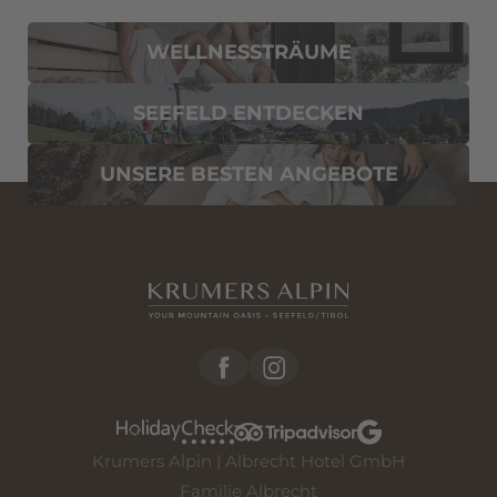
E-Mail*
WELLNESSTRÄUME
Einwilligung Marketing*
SEEFELD ENTDECKEN
*Pflichtfelder
UNSERE BESTEN ANGEBOTE
Anfragen
Krumers Alpin | Albrecht Hotel GmbH
Familie Albrecht