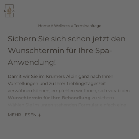
WELLNESS
KULINARIK
Home
//
Wellness
//
Terminanfrage
Sichern Sie sich schon jetzt den
SEEFELD IN TIROL
ZIMMER & PREISE
Wunschtermin für Ihre Spa-
Anwendung!
DE
IT
EN
Damit wir Sie im Krumers Alpin ganz nach Ihren
Hotel
Vorstellungen und zu Ihrer Lieblingstageszeit
verwöhnen können, empfehlen wir Ihnen, sich vorab den
Wunschtermin für Ihre Behandlung
zu sichern.
Wellness
Wählen Sie im unten stehenden Formular einfach eine
oder mehrere Anwendungen aus, nennen Sie uns Ihren
MEHR LESEN
Anwendungen
gewünschten Tag und die Uhrzeit und stellen Sie Ihre
Anfrage.
Day Spa
Sie haben Fragen oder möchten uns Ihren