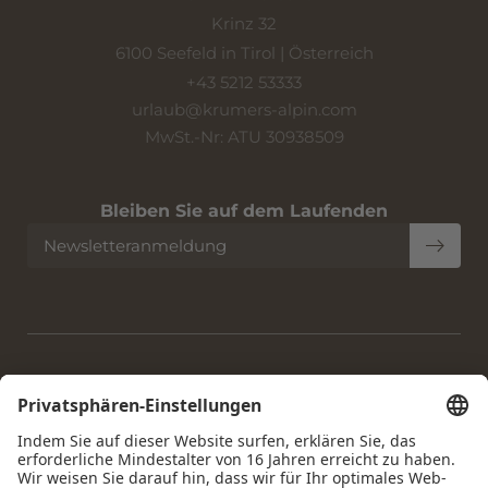
Krinz 32
6100 Seefeld in Tirol | Österreich
+43 5212 53333
urlaub@
krumers-alpin.
com
MwSt.-Nr: ATU 30938509
Bleiben Sie auf dem Laufenden
Newsletteranmeldung
Home
|
Impressum
|
Datenschutz
|
Datenschutz-
Einstellungen
|
Barrierefreiheit
|
Sitemap
|
© 2026 Krumers
Alpin | Albrecht Hotel GmbH
Interessante Seiten:
Hotel Seefeld Tirol
|
Seefeld übernachten
|
Restaurant