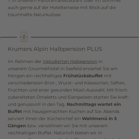
–, in unserem Panoramarestaurant oder im Sommer
Newsletteranmeldung
auch gerne auf der Hotelterrasse mit Blick auf die
traumhafte Naturkulisse.
Anrede
Familie
Herr
Frau
Krumers Alpin Halbpension PLUS
Vorname
Nachname*
Im Rahmen der
inkludierten Halbpension
in
unserem Gourmethotel in Seefeld erwartet Sie am
E-Mail*
Morgen ein reichhaltiges
Frühstücksbuffet
mit
verschiedensten Brot-, Wurst- und Käsesorten, Säften,
Früchten und einer gesunden Müsli-Auswahl. Mit frisch
Einwilligung Marketing*
zubereiteten Omeletts und Eierspeisen starten Sie kraft-
und genussvoll in den Tag.
Nachmittags wartet ein
*Pflichtfelder
Buffet
mit hausgemachten Kuchen auf Sie. Abends
serviert Ihnen der Küchenchef ein
Wahlmenü in 5
Anfragen
Gängen
bzw. verwöhnen wir Sie mit unserem
reichhaltigen Buffet. Natürlich bieten wir in