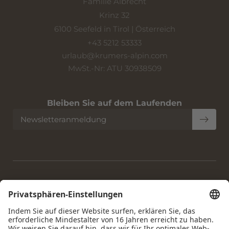
Familie Albrecht
Krinz 32
6100 Seefeld in Tirol | Österreich
+43 5212 53333
urlaub@
krumers-alpin.
com
MwSt.-Nr: ATU 30938509
Bleiben Sie auf dem Laufenden
Newsletteranmeldung
Home
|
Impressum
|
Datenschutz
|
Datenschutz-
Einstellungen
|
Barrierefreiheit
|
Sitemap
|
© 2026 Krumers
Alpin | Albrecht Hotel GmbH
Interessante Seiten: