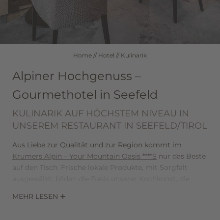
Brochüre & Informationen
Bildergalerie
Wellness
Home
//
Hotel
//
Kulinarik
Alpiner Hochgenuss –
Zimmer & Angebote
Gourmethotel in Seefeld
KULINARIK AUF HÖCHSTEM NIVEAU IN
Seefeld in Tirol
UNSEREM RESTAURANT IN SEEFELD/TIROL
Aus Liebe zur Qualität und zur Region kommt im
Gutscheine
Krumers Alpin – Your Mountain Oasis ****S
nur das Beste
auf den Tisch. Frische lokale Produkte, mit Sorgfalt
ausgewählt, bilden die Basis unserer Kochkunst, die
alpine Heimatliebe mit internationalen Geschmäckern
MEHR LESEN
verbindet und mit einem passenden Glas Wein ihre
Vollendung findet.