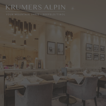
WELLNESS
KULINARIK
SEEFELD IN TIROL
ZIMMER & PREISE
DE
IT
EN
Hotel
Kulinarik
Seminare
Urlaub mit Hund
Lage & Anfahrt