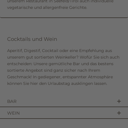
unserem Restaurant in Seefeld/Tirol auch individuelle
vegetarische und allergenfreie Gerichte.
Cocktails und Wein
Aperitif, Digestif, Cocktail oder eine Empfehlung aus
unserem gut sortierten Weinkeller? Wofür Sie sich auch
entscheiden: Unsere gemütliche Bar und das bestens
sortierte Angebot sind ganz sicher nach Ihrem
Geschmack! In gediegener, entspannter Atmosphäre
können Sie hier den Urlaubstag ausklingen lassen.
BAR
Wo könnte ein Urlaubstag schöner zu Ende gehen als in
WEIN
unserer gemütlichen Bar? Alpine Einflüsse, eine
In der umfangreichen Weinkarte unseres Gourmethotels
angenehme Beleuchtung und ein knisterndes Feuer im