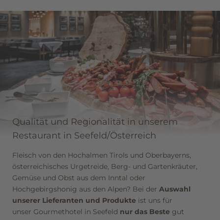
Die Küchenphilosophie unseres Restaurants in Seefeld/
Österreich steht für
alpinen Hochgenuss
, das heißt, die
hohe Kunst des Kochens, absolute Frische der Produkte,
Respekt vor der Natur und hochwertigste Lebensmittel
aus der Region. Neben zeitgemäß interpretierter
österreichischer Küche finden auch internationale
Klassiker und Spezialitäten Platz.
Genuss pur in
unserem Gourmethotel in Seefeld!
Qualität und Regionalität in unserem
Restaurant in Seefeld/Österreich
Fleisch von den Hochalmen Tirols und Oberbayerns,
österreichisches Urgetreide, Berg- und Gartenkräuter,
Gemüse und Obst aus dem Inntal oder
Hochgebirgshonig aus den Alpen? Bei der
Auswahl
unserer Lieferanten und Produkte
ist uns für
unser Gourmethotel in Seefeld
nur das Beste
gut