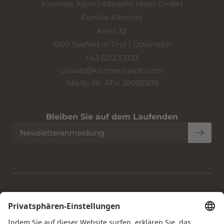
Krumers Alpin | Albrecht Hotel GmbH
Familie Albrecht
Krinz 32
6100 Seefeld in Tirol | Österreich
+43 5212 53333
urlaub@
krumers-alpin.
com
MwSt.-Nr: ATU 30938509
Bleiben Sie auf dem Laufenden
Newsletteranmeldung
Home
|
Impressum
|
Datenschutz
|
Datenschutz-
Einstellungen
|
Barrierefreiheit
|
Sitemap
|
© 2026 Krumers
Alpin | Albrecht Hotel GmbH