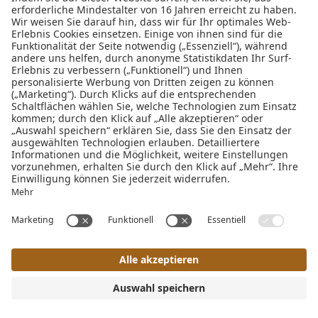
Interessante Seiten:
Hotel Seefeld Tirol
|
Seefeld übernachten
|
Restaurant
Seefeld Tirol
|
Hundehotel Tirol
|
Wellnesshotel Tirol 4 Sterne
|
Day Spa Seefeld Tirol
|
Urlaub Seefeld Tirol
|
Sehenswürdigkeiten Seefeld
|
Hotel in Seefeld mit Pool
|
Yogahotel Tirol
|
Seefeld biken
|
Seefeld langlaufen
|
Seefeld
wandern
ANFRAGE
BUCHUNG