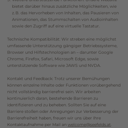
bietet darüber hinaus zusätzliche Möglichkeiten, wie
Newsletteranmeldung
z. B. das Hervorheben von Inhalten, das Pausieren von
Animationen, das Stummschalten von Audioinhalten
Anrede
sowie den Zugriff auf eine virtuelle Tastatur.
Familie
Herr
Frau
Technische Kompatibilität: Wir streben eine möglichst
umfassende Unterstützung gängiger Betriebssysteme,
Browser und Hilfstechnologien an – darunter Google
Vorname
Nachname*
Chrome, Firefox, Safari, Microsoft Edge, sowie
unterstützende Software wie JAWS und NVDA.
E-Mail*
Kontakt und Feedback: Trotz unserer Bemühungen
können einzelne Inhalte oder Funktionen vorübergehend
nicht vollständig barrierefrei sein. Wir arbeiten
Einwilligung Marketing*
kontinuierlich daran, bestehende Barrieren zu
identifizieren und zu beheben. Sollten Sie auf eine
*Pflichtfelder
Barriere stoßen oder Anregungen zur Verbesserung der
Barrierefreiheit haben, freuen wir uns über Ihre
Anfragen
Kontaktaufnahme per Mail an
welcome@seefelds.at
.