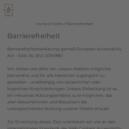
WELLNESS
KULINARIK
Home
//
Credits
//
Barrierefreiheit
Barrierefreiheit
SEEFELD IN TIROL
ZIMMER & PREISE
Barrierefreiheitserklärung gemäß European Accessibility
Act – EAA, RL (EU) 2019/882
DE
IT
EN
Wir setzen uns dafür ein, unsere Website möglichst
Hotel
barrierefrei und für alle Menschen zugänglich zu
gestalten – unabhängig von körperlichen oder
kognitiven Einschränkungen. Unsere Zielsetzung ist es,
Wellness
ein inklusives Nutzungserlebnis zu ermöglichen, das
allen Besucherinnen und Besuchern die
uneingeschränkte Nutzung unserer Inhalte erlaubt.
Zimmer & Angebote
Zur Erreichung dieses Ziels orientieren wir uns an den
internationalen Standards der Web Content Accessibility