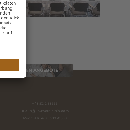
NSERE BESTEN ANGEBOTE
+43 5212 53333
urlaub@
krumers-alpin.
com
MwSt.-Nr: ATU 30938509