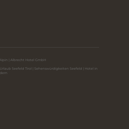
Alpin | Albrecht Hotel GmbH
Urlaub Seefeld Tirol
|
Sehenswürdigkeiten Seefeld
|
Hotel in
dern