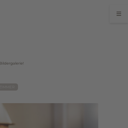
04
05
e
Seefeld in Tirol
Gutscheine
Winter
Sommer
ildergalerie!
Ausflugsziele
Ihre Gästekarte
ZIMMER
ANFRAGE
BUCHUNG