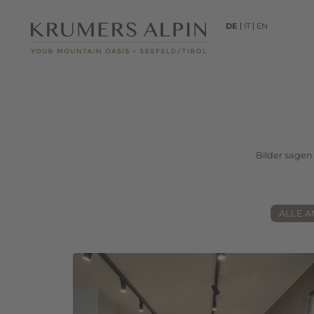
DE
IT
EN
01
Hotel
Kulinarik
Seminare
Bilder sagen
Urlaub mit Hund
Lage & Anfahrt
Brochüre &
ALLE A
Informationen
Bildergalerie
DE
IT
EN
+43 5212 53333