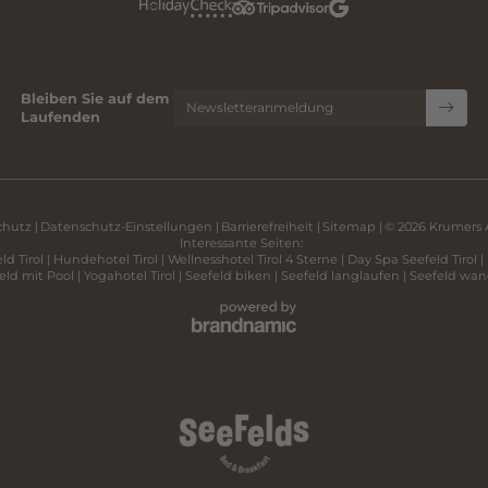
Bleiben Sie auf dem
Newsletteranmeldung
Laufenden
chutz
|
Datenschutz-Einstellungen
|
Barrierefreiheit
|
Sitemap
|
© 2026 Krumers 
Interessante Seiten:
ld Tirol
|
Hundehotel Tirol
|
Wellnesshotel Tirol 4 Sterne
|
Day Spa Seefeld Tirol
|
eld mit Pool
|
Yogahotel Tirol
|
Seefeld biken
|
Seefeld langlaufen
|
Seefeld wan