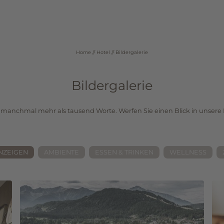
Home
//
Hotel
//
Bildergalerie
02
03
Wellness
Zimmer & Angebot
Bildergalerie
Anwendungen
Zimmer & Preise
Day Spa
Angebote
 manchmal mehr als tausend Worte. Werfen Sie einen Blick in unsere B
Fitnesscenter
Inklusivleistungen
Terminanfrage
Anfragen
Buchen
NZEIGEN
AMBIENTE
ESSEN & TRINKEN
WELLNESS
urlaub@
krumers-alpin.
com