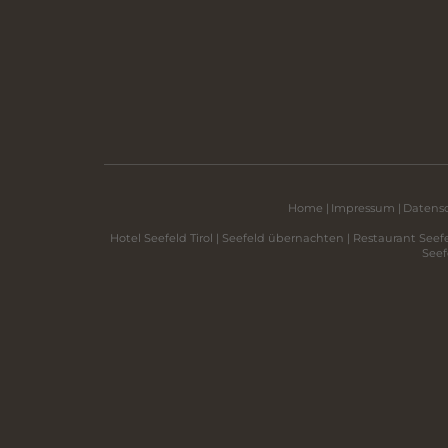
Home
|
Impressum
|
Datens
Hotel Seefeld Tirol
|
Seefeld übernachten
|
Restaurant Seefe
Seef