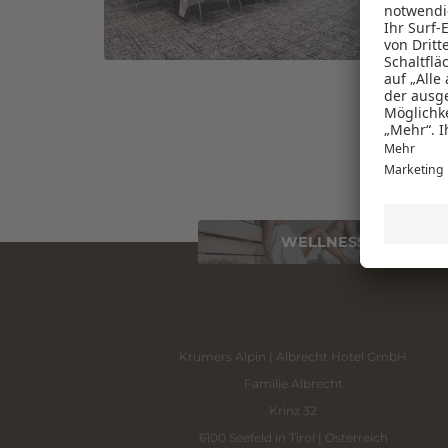
WELLNESSTRÄUME
Krumers Alpin | Albrecht Hotel GmbH
Familie Albrecht
Krinz 32
6100 Seefeld in Tirol | Österreich