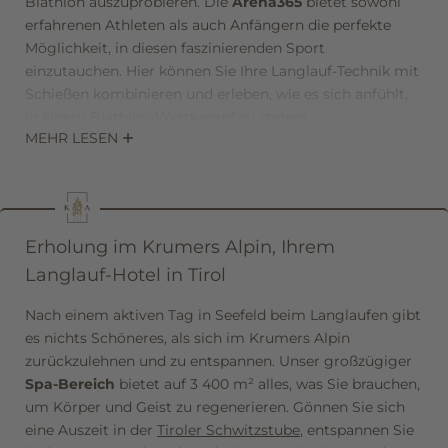
Biathlon auszuprobieren. Die
Arena365
bietet sowohl
erfahrenen Athleten als auch Anfängern die perfekte
Vorname
Nachname*
Möglichkeit, in diesen faszinierenden Sport
einzutauchen. Hier können Sie Ihre Langlauf-Technik mit
Schießen kombinieren und erleben, wie es sich anfühlt,
E-Mail*
in einem Biathlon-Wettkampf zu stehen.
MEHR LESEN
Sie haben noch nie Biathlon ausprobiert?
Einwilligung Marketing*
Dann nehmen Sie doch einfach an einem Kurs teil und
*Pflichtfelder
entdecken Sie die Spannung dieses einzigartigen Sports.
Übrigens: Seefeld ist außerdem regelmäßig Gastgeber
Erholung im Krumers Alpin, Ihrem
von internationalen Wettkämpfen – ein Highlight für alle
Anfragen
Langlauf-Hotel in Tirol
Biathlon-Fans!
Nach einem aktiven Tag in Seefeld beim Langlaufen gibt
es nichts Schöneres, als sich im Krumers Alpin
zurückzulehnen und zu entspannen. Unser großzügiger
Spa-Bereich
bietet auf 3 400 m² alles, was Sie brauchen,
um Körper und Geist zu regenerieren. Gönnen Sie sich
eine Auszeit in der
Tiroler Schwitzstube
, entspannen Sie