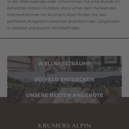
in der Wärmestube oder schwimmen Sie eine Runde im
beheizten Indoor-Outdoor-Pool unter dem funkelnden
Sternenhimmel. Im Krumers Alpin finden Sie den
perfekten Ausgleich zwischen Biathlon oder Langlaufen
in Seefeld und purem Wohlbefinden.
WELLNESSTRÄUME
SEEFELD ENTDECKEN
UNSERE BESTEN ANGEBOTE