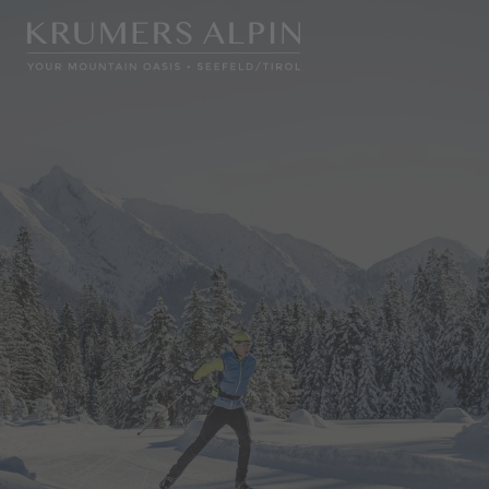
WELLNESS
KULINARIK
SEEFELD IN TIROL
ZIMMER & PREISE
DE
Hotel
Wellness
Zimmer & Angebote