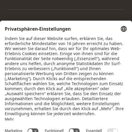
Home
|
Impressum
|
Datenschutz
|
Datenschutz-
Einstellungen
|
Barrierefreiheit
|
Sitemap
|
© 2026 Krumers
Alpin | Albrecht Hotel GmbH
Interessante Seiten:
Hotel Seefeld Tirol
|
Seefeld übernachten
|
Restaurant
Seefeld Tirol
|
Hundehotel Tirol
|
Wellnesshotel Tirol 4 Sterne
|
Day Spa Seefeld Tirol
|
Urlaub Seefeld Tirol
|
Sehenswürdigkeiten Seefeld
|
Hotel in Seefeld mit Pool
|
Yogahotel Tirol
|
Seefeld biken
|
Seefeld langlaufen
|
Seefeld
wandern