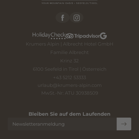
Krumers Alpin | Albrecht Hotel GmbH
Familie Albrecht
Krinz 32
6100 Seefeld in Tirol | Österreich
+43 5212 53333
urlaub@
krumers-alpin.
com
MwSt.-Nr: ATU 30938509
Bleiben Sie auf dem Laufenden
Newsletteranmeldung