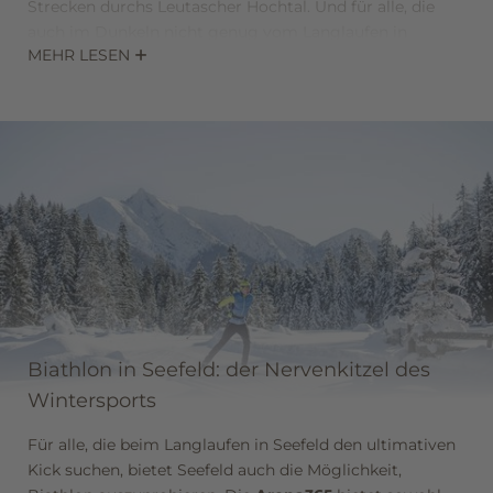
Strecken durchs Leutascher Hochtal. Und für alle, die
auch im Dunkeln nicht genug vom Langlaufen in
MEHR LESEN
Seefeld bekommen können, gibt es sogar eine
Nachtloipe
, die wochentags von 17.00 bis 20.30 geöffnet
ist.
Einen Langlaufverleih in Seefeld gibt es natürlich auch.
Fragen Sie gerne direkt an der Rezeption nach den
Details.
Newsletteranmeldung
Biathlon in Seefeld: der Nervenkitzel des
Wintersports
Anrede
Für alle, die beim Langlaufen in Seefeld den ultimativen
Familie
Herr
Frau
Kick suchen, bietet Seefeld auch die Möglichkeit,