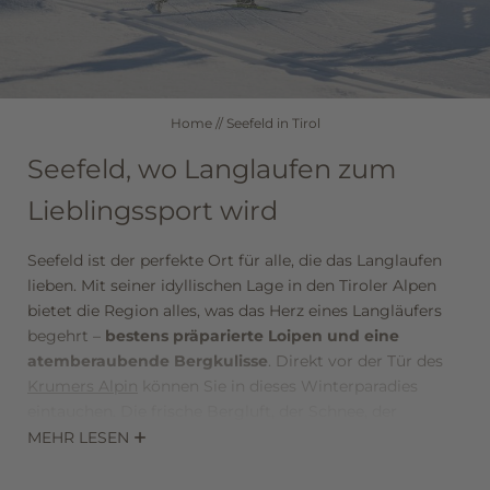
Seefeld in Tirol
Winter
Sommer
Home
//
Seefeld in Tirol
Ausflugsziele
Seefeld, wo Langlaufen zum
Ihre Gästekarte
Lieblingssport wird
Gutscheine
Seefeld ist der perfekte Ort für alle, die das Langlaufen
lieben. Mit seiner idyllischen Lage in den Tiroler Alpen
bietet die Region alles, was das Herz eines Langläufers
begehrt –
bestens präparierte Loipen und eine
atemberaubende Bergkulisse
. Direkt vor der Tür des
Krumers Alpin
können Sie in dieses Winterparadies
eintauchen. Die frische Bergluft, der Schnee, der
glitzernd in der Sonne strahlt, und die Stille der Natur
MEHR LESEN
schaffen ein einzigartiges Erlebnis. Ob Sie zum ersten
Mal auf den Langlaufskiern stehen oder ein erfahrener