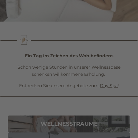
Anrede
Familie
Herr
Frau
Vorname
Nachname*
Ein Tag im Zeichen des Wohlbefindens
E-Mail*
Schon wenige Stunden in unserer Wellnessoase
schenken willkommene Erholung.
Einwilligung Marketing*
Entdecken Sie unsere Angebote zum
Day Spa
!
*Pflichtfelder
Anfragen
WELLNESSTRÄUME