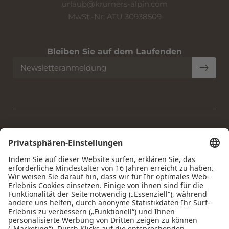
urlaub@
krumers-alpin.
com
MwSt.-Nr: ATU 30938509
Bleiben Sie auf dem Laufenden
Newsletteranmeldung
Home
|
Impressum
|
Datenschutz
|
Datenschutz-
Einstellungen
|
Barrierefreiheit
|
Sitemap
|
© 2026 Krumers
Alpin | Albrecht Hotel GmbH
Interessante Seiten:
Hotel Seefeld Tirol
|
Seefeld übernachten
|
Restaurant
Seefeld Tirol
|
Hundehotel Tirol
|
Wellnesshotel Tirol 4 Sterne
|
Day Spa Seefeld Tirol
|
Urlaub Seefeld Tirol
|
Sehenswürdigkeiten Seefeld
|
Hotel in Seefeld mit Pool
|
Yogahotel Tirol
|
Seefeld biken
|
Seefeld langlaufen
|
Seefeld
wandern