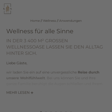
WELLNESS
KULINARIK
Home
//
Wellness
//
Anwendungen
Wellness für alle Sinne
SEEFELD IN TIROL
ZIMMER & PREISE
IN DER 3 400 M² GROSSEN W
ELLNESSOASE LASSEN SIE DEN ALLTAG H
INTER SICH.
DE
IT
EN
Liebe Gäste,
Hotel
wir laden Sie ein auf eine unvergessliche
Reise durch
unsere Wohlfühlwelt
. Bei uns können Sie und Ihre
Wellness
ganze Familie beruhigt die Augen schließen und Ihrem
Körper die Energie zurückgeben, die er braucht. Lassen
MEHR LESEN
Anwendungen
Sie sich verwöhnen und entspannen Sie auf höchstem
Niveau!
Day Spa
Bei
Wellnessmassagen und Körperbehandlungen