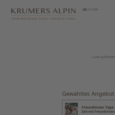
DE
IT
EN
01
Hotel
Kulinarik
Seminare
Lust auf eine
Urlaub mit Hund
Lage & Anfahrt
Brochüre &
Informationen
Bildergalerie
Gewähltes Angebot
Freundinnen Tage
DE
IT
EN
+43 5212 53333