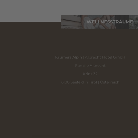
WELLNESSTRÄUME
Krumers Alpin | Albrecht Hotel GmbH
Familie Albrecht
Krinz 32
6100 Seefeld in Tirol | Österreich