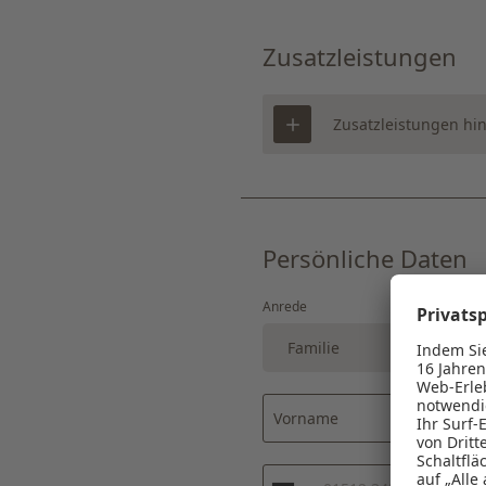
Zusatzleistungen
Zusatzleistungen hi
Persönliche Daten
Anrede
Familie
Herr
F
Vorname