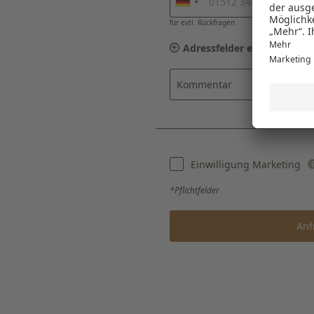
für evtl. Rückfragen
Adressfelder einblenden
Kommentar
Einwilligung Marketing
*Pflichtfelder
Anf