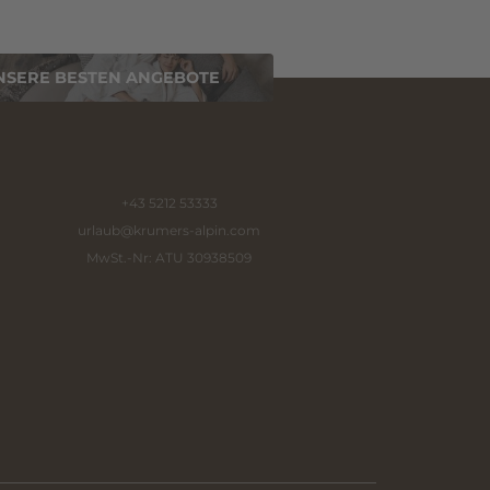
NSERE BESTEN ANGEBOTE
+43 5212 53333
urlaub@
krumers-alpin.
com
MwSt.-Nr: ATU 30938509