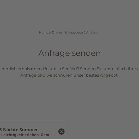
Home
//
Zimmer & Angebote
//
Anfragen
02
03
Wellness
Zimmer & Angebot
Anfrage senden
Anwendungen
Zimmer & Preise
Day Spa
Angebote
n herrlich erholsamen Urlaub in Seefeld? Senden Sie uns einfach Ihre 
Fitnesscenter
Inklusivleistungen
Anfrage und wir schnüren unser bestes Angebot!
Terminanfrage
Anfragen
Buchen
 3 Nächte Sommer
Zeit mit Freundinnen. Leichtigkeit erleben. Gemeinsam genießen.
Gemeinsame Zeit ist kostbar – 
urlaub@
krumers-alpin.
com